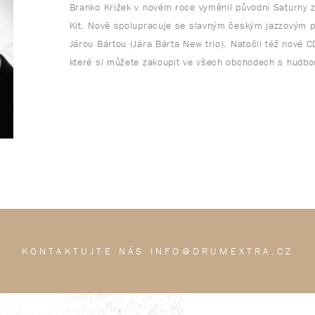
Branko Križek v novém roce vyměnil původní Saturny 
Kit. Nově spolupracuje se slavným českým jazzovým pi
Járou Bártou (Jára Bárta New trio). Natočil též nov
které si můžete zakoupit ve všech obchodech s hudbo
KONTAKTUJTE NÁS INFO@DRUMEXTRA.CZ