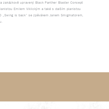
za zakázkově upravený Black Panther Blaster Concept
anistou Emilem Viklickým a také s dalším pianistou
é CD „Swing is back“ se zpěvákem Janem Smigmatorem,
u.